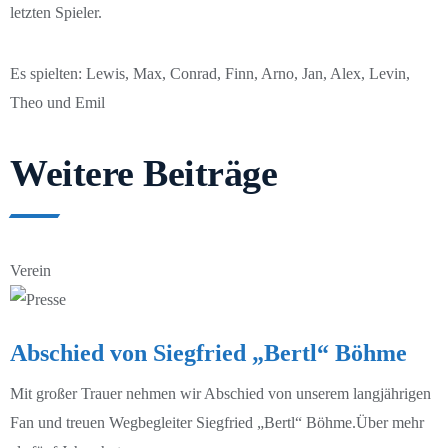
letzten Spieler.
2. Männer 24/25
1. Männer 25/26
Es spielten: Lewis, Max, Conrad, Finn, Arno, Jan, Alex, Levin,
Alte Herren 24/25
2. Männer 25/26
Theo und Emil
A-Junioren 24/25
Alte Herren 25/26
Weitere Beiträge
B-Junioren 24/25
A-Junioren 25/26
C-Junioren 24/25
A2-Junioren 25/26
Verein
C2-Junioren 24/25
B-Junioren 25/26
C3-Junioren 24/25
C1-Junioren 25/26
Abschied von Siegfried „Bertl“ Böhme
D1-Junioren 24/25
C2-Junioren 25/26
Mit großer Trauer nehmen wir Abschied von unserem langjährigen
Fan und treuen Wegbegleiter Siegfried „Bertl“ Böhme.Über mehr
D2-Junioren 24/25
D1-Junioren 25/26