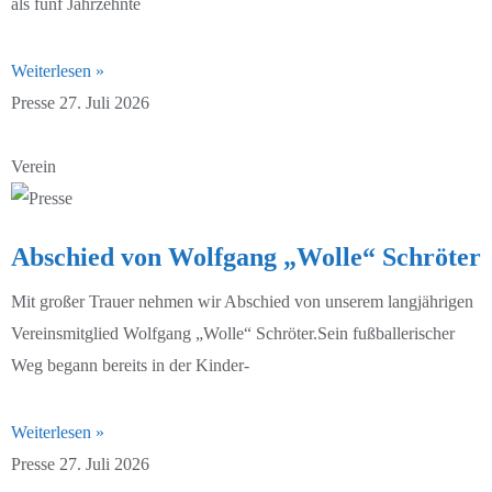
als fünf Jahrzehnte
D3-Junioren 24/25
D2-Junioren 25/26
Weiterlesen »
E1-Junioren 24/25
D3-Junioren 25/26
Presse
27. Juli 2026
E2-Junioren 24/25
D4-Junioren 25/26
Verein
E3-Junioren 24/25
E1-Junioren 25/26
F1-Junioren 24/25
E2-Junioren 25/26
Abschied von Wolfgang „Wolle“ Schröter
F2-Junioren 24/25
E3-Junioren 25/26
Mit großer Trauer nehmen wir Abschied von unserem langjährigen
Vereinsmitglied Wolfgang „Wolle“ Schröter.Sein fußballerischer
G-Junioren 24/25
E4-Junioren 25/26
Weg begann bereits in der Kinder-
F1-Junioren 25/26
Weiterlesen »
F2-Junioren 25/26
Presse
27. Juli 2026