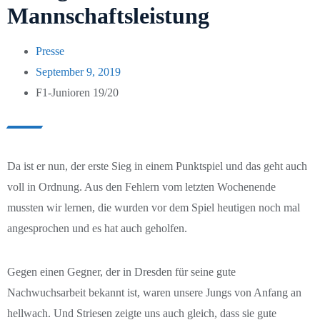
Verein
Mannschaftsleistung
Neuigkeiten
Unser Verein
Presse
September 9, 2019
Mannschaften
Vereinsbus
F1-Junioren 19/20
Turniere
Kinderschutz
1. Männer
Geschichte
Platzbelegung
2. Männer
Pfingstcup 2025
Da ist er nun, der erste Sieg in einem Punktspiel und das geht auch
Vereinsheim
Unterlagen
Alte Herren
Pfingstcup 2026
voll in Ordnung. Aus den Fehlern vom letzten Wochenende
mussten wir lernen, die wurden vor dem Spiel heutigen noch mal
Sponsoren
Testspiele
B-Junioren
angesprochen und es hat auch geholfen.
C1-Junioren
Gegen einen Gegner, der in Dresden für seine gute
C2-Junioren
Nachwuchsarbeit bekannt ist, waren unsere Jungs von Anfang an
hellwach. Und Striesen zeigte uns auch gleich, dass sie gute
D1-Junioren