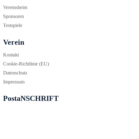
Vereinsheim
Sponsoren
Testspiele
Verein
Kontakt
Cookie-Richtlinie (EU)
Datenschutz
Impressum
PostaNSCHRIFT
Pirnaer Landstraße 267 in 01259 Dresden
info@blau-weiss-zschachwitz.de
01779698128