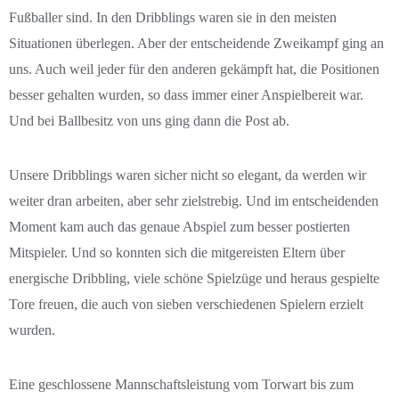
Fußballer sind. In den Dribblings waren sie in den meisten
D2-Junioren
Situationen überlegen. Aber der entscheidende Zweikampf ging an
uns. Auch weil jeder für den anderen gekämpft hat, die Positionen
D3-Junioren
besser gehalten wurden, so dass immer einer Anspielbereit war.
Und bei Ballbesitz von uns ging dann die Post ab.
E1-Junioren
E2-Junioren
Unsere Dribblings waren sicher nicht so elegant, da werden wir
weiter dran arbeiten, aber sehr zielstrebig. Und im entscheidenden
F1-Junioren
Moment kam auch das genaue Abspiel zum besser postierten
Mitspieler. Und so konnten sich die mitgereisten Eltern über
F2-Junioren
energische Dribbling, viele schöne Spielzüge und heraus gespielte
G-Junioren
Tore freuen, die auch von sieben verschiedenen Spielern erzielt
wurden.
Saison 24/25
Eine geschlossene Mannschaftsleistung vom Torwart bis zum
Saison 25/26
1. Männer 24/25