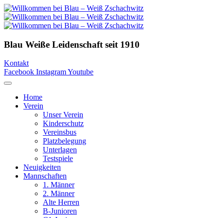
Blau Weiße Leidenschaft
seit 1910
Kontakt
Facebook
Instagram
Youtube
Home
Verein
Unser Verein
Kinderschutz
Vereinsbus
Platzbelegung
Unterlagen
Testspiele
Neuigkeiten
Mannschaften
1. Männer
2. Männer
Alte Herren
B-Junioren