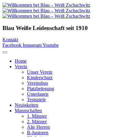
Blau Weiße Leidenschaft
seit 1910
Kontakt
Facebook
Instagram
Youtube
Home
Verein
Unser Verein
Kinderschutz
Vereinsbus
Platzbelegung
Unterlagen
Testspiele
Neuigkeiten
Mannschaften
1. Männer
2. Männer
Alte Herren
B-Junioren