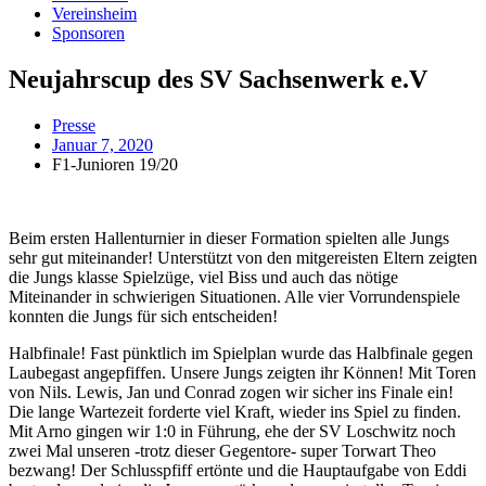
Vereinsheim
Sponsoren
Neujahrscup des SV Sachsenwerk e.V
Presse
Januar 7, 2020
F1-Junioren 19/20
Beim ersten Hallenturnier in dieser Formation spielten alle Jungs
sehr gut miteinander! Unterstützt von den mitgereisten Eltern zeigten
die Jungs klasse Spielzüge, viel Biss und auch das nötige
Miteinander in schwierigen Situationen. Alle vier Vorrundenspiele
konnten die Jungs für sich entscheiden!
Halbfinale! Fast pünktlich im Spielplan wurde das Halbfinale gegen
Laubegast angepfiffen. Unsere Jungs zeigten ihr Können! Mit Toren
von Nils. Lewis, Jan und Conrad zogen wir sicher ins Finale ein!
Die lange Wartezeit forderte viel Kraft, wieder ins Spiel zu finden.
Mit Arno gingen wir 1:0 in Führung, ehe der SV Loschwitz noch
zwei Mal unseren -trotz dieser Gegentore- super Torwart Theo
bezwang! Der Schlusspfiff ertönte und die Hauptaufgabe von Eddi