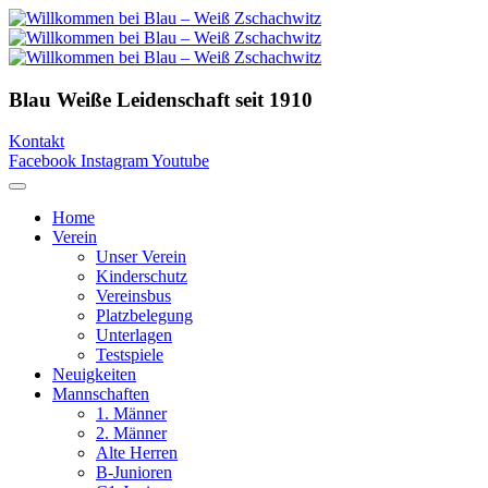
Blau Weiße Leidenschaft
seit 1910
Kontakt
Facebook
Instagram
Youtube
Home
Verein
Unser Verein
Kinderschutz
Vereinsbus
Platzbelegung
Unterlagen
Testspiele
Neuigkeiten
Mannschaften
1. Männer
2. Männer
Alte Herren
B-Junioren