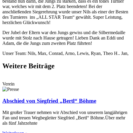
bestand nun darin, die Jungs zu stärken, dass es ein tolles Turnier
war, welches wir mit dem 2. Platz beendeten! Bei der
anschließenden Siegerehrung wurde unser Nils als einer der Besten
des Turnieres ins „ALL STAR Team“ gewählt. Super Leistung,
herzlichen Glückwunsch!
Der Jubel der Eltern war den Jungs gewiss und die Silbermedaille
wurde mit Stolz nach Hause getragen! Lieben Dank an Eddi und
Adam, die die Jungs zum zweiten Platz führten!
Unser Team: Nils, Max, Conrad, Arno, Lewis, Ryan, Theo H.. Jan,
Weitere Beiträge
Verein
Abschied von Siegfried „Bertl“ Böhme
Mit großer Trauer nehmen wir Abschied von unserem langjährigen
Fan und treuen Wegbegleiter Siegfried „Bertl“ Böhme.Über mehr
als fünf Jahrzehnte