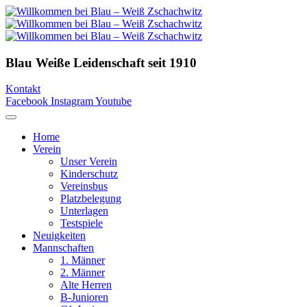
Blau Weiße Leidenschaft
seit 1910
Kontakt
Facebook
Instagram
Youtube
Home
Verein
Unser Verein
Kinderschutz
Vereinsbus
Platzbelegung
Unterlagen
Testspiele
Neuigkeiten
Mannschaften
1. Männer
2. Männer
Alte Herren
B-Junioren