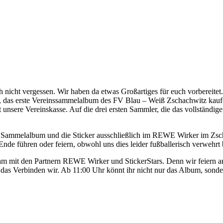
h nicht vergessen. Wir haben da etwas Großartiges für euch vorbereitet.
 das erste Vereinssammelalbum des FV Blau – Weiß Zschachwitz kau
unsere Vereinskasse. Auf die drei ersten Sammler, die das vollständig
s Sammelalbum und die Sticker ausschließlich im REWE Wirker im Zsch
Ende führen oder feiern, obwohl uns dies leider fußballerisch verwehrt 
am mit den Partnern REWE Wirker und StickerStars. Denn wir feiern a
 das Verbinden wir. Ab 11:00 Uhr könnt ihr nicht nur das Album, so