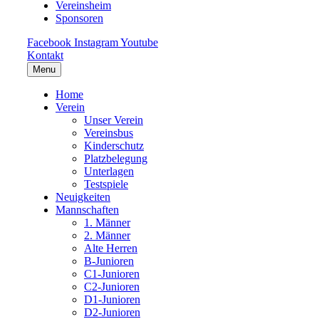
Vereinsheim
Sponsoren
Facebook
Instagram
Youtube
Kontakt
Menu
Home
Verein
Unser Verein
Vereinsbus
Kinderschutz
Platzbelegung
Unterlagen
Testspiele
Neuigkeiten
Mannschaften
1. Männer
2. Männer
Alte Herren
B-Junioren
C1-Junioren
C2-Junioren
D1-Junioren
D2-Junioren