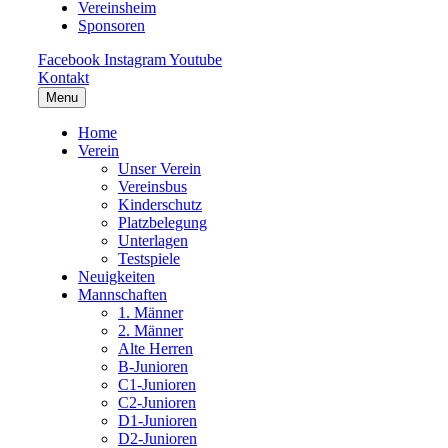
Vereinsheim
Sponsoren
Facebook
Instagram
Youtube
Kontakt
Menu
Home
Verein
Unser Verein
Vereinsbus
Kinderschutz
Platzbelegung
Unterlagen
Testspiele
Neuigkeiten
Mannschaften
1. Männer
2. Männer
Alte Herren
B-Junioren
C1-Junioren
C2-Junioren
D1-Junioren
D2-Junioren