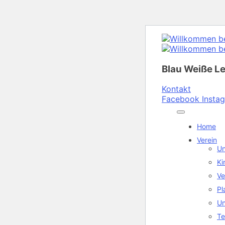
Blau Weiße L
Kontakt
Facebook
Insta
Home
Verein
Un
Ki
Ve
Pl
Un
Te