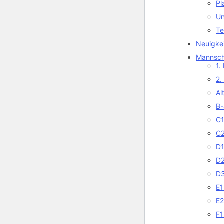
Pl
Un
Te
Neuigke
Mannsch
1.
2.
Al
B-
C1
C2
D1
D2
D3
E1
E2
F1