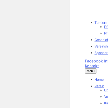
Turniere
Pf
Pf
Geschic
Vereins
Sponsor
Facebook
I
Kontakt
Menu
Home
Verein
Un
Ve
Ki