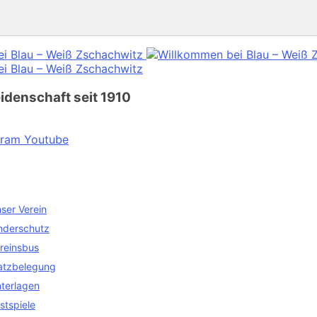
eidenschaft
seit 1910
gram
Youtube
ser Verein
nderschutz
reinsbus
atzbelegung
terlagen
stspiele