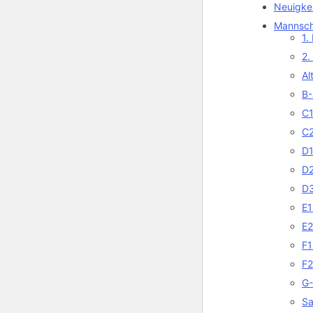
Neuigke
Mannsch
1.
2.
Al
B-
C1
C2
D1
D2
D3
E1
E2
F1
F2
G-
Sa