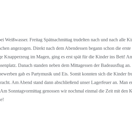
i Weißwasser. Freitag Spätnachmittag trudelten nach und nach alle Kin
lsachen angezogen. Direkt nach dem Abendessen begann schon die erste 
nge Knapperzeug im Magen, ging es erst spät für die Kinder ins Bett
Rasenplatz. Danach standen neben dem Mittagessen der Badeausflug an.
erben gab es Partymusik und Eis. Somit konnten sich die Kinder frei 
rbracht. Am Abend stand dann abschließend unser Lagerfeuer an. Man erk
or. Am Sonntagvormittag genossen wir nochmal einmal die Zeit mit den
e!