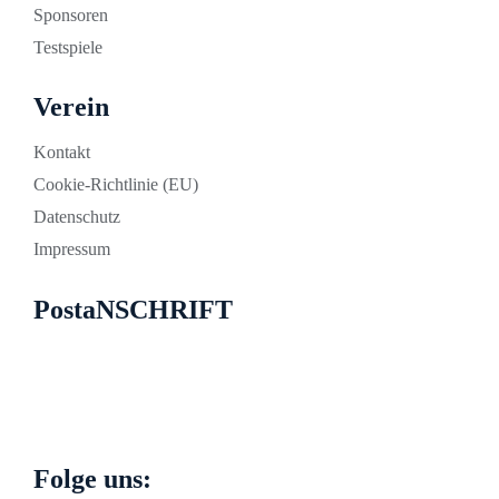
Sponsoren
Testspiele
Verein
Kontakt
Cookie-Richtlinie (EU)
Datenschutz
Impressum
PostaNSCHRIFT
Pirnaer Landstraße 267 in 01259 Dresden
info@blau-weiss-zschachwitz.de
01779698128
Folge uns: