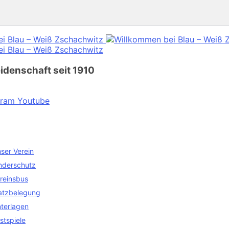
eidenschaft
seit 1910
gram
Youtube
ser Verein
nderschutz
reinsbus
atzbelegung
terlagen
stspiele