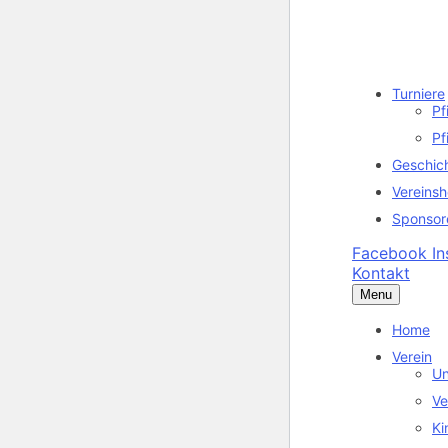
Turniere
Pf
Pf
Geschic
Vereins
Sponsor
Facebook
I
Kontakt
Menu
Home
Verein
Un
Ve
Ki