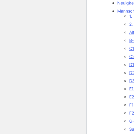
Neuigke
Mannsch
1.
2.
Al
B-
C1
C2
D1
D2
D3
E1
E2
F1
F2
G-
Sa