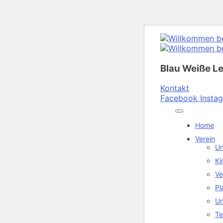
Blau Weiße L
Kontakt
Facebook
Insta
Home
Verein
Un
Ki
Ve
Pl
Un
Te