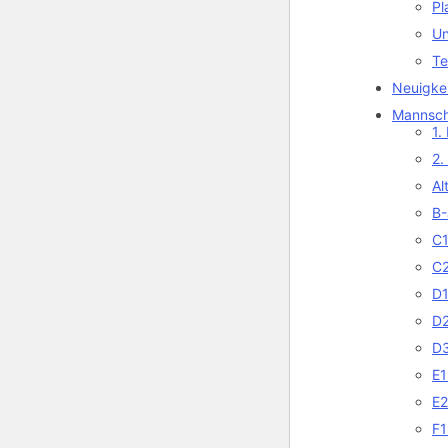
Pl
Un
Te
Neuigke
Mannsch
1.
2.
Al
B-
C1
C2
D1
D2
D3
E1
E2
F1