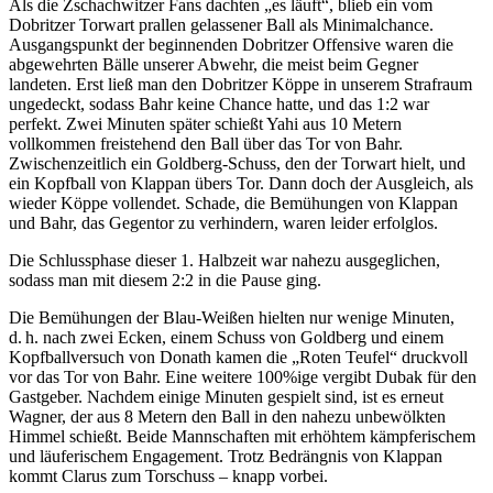
Als die Zschachwitzer Fans dachten „es läuft“, blieb ein vom
Dobritzer Torwart prallen gelassener Ball als Minimalchance.
Ausgangspunkt der beginnenden Dobritzer Offensive waren die
abgewehrten Bälle unserer Abwehr, die meist beim Gegner
landeten. Erst ließ man den Dobritzer Köppe in unserem Strafraum
ungedeckt, sodass Bahr keine Chance hatte, und das 1:2 war
perfekt. Zwei Minuten später schießt Yahi aus 10 Metern
vollkommen freistehend den Ball über das Tor von Bahr.
Zwischenzeitlich ein Goldberg-Schuss, den der Torwart hielt, und
ein Kopfball von Klappan übers Tor. Dann doch der Ausgleich, als
wieder Köppe vollendet. Schade, die Bemühungen von Klappan
und Bahr, das Gegentor zu verhindern, waren leider erfolglos.
Die Schlussphase dieser 1. Halbzeit war nahezu ausgeglichen,
sodass man mit diesem 2:2 in die Pause ging.
Die Bemühungen der Blau-Weißen hielten nur wenige Minuten,
d. h. nach zwei Ecken, einem Schuss von Goldberg und einem
Kopfballversuch von Donath kamen die „Roten Teufel“ druckvoll
vor das Tor von Bahr. Eine weitere 100%ige vergibt Dubak für den
Gastgeber. Nachdem einige Minuten gespielt sind, ist es erneut
Wagner, der aus 8 Metern den Ball in den nahezu unbewölkten
Himmel schießt. Beide Mannschaften mit erhöhtem kämpferischem
und läuferischem Engagement. Trotz Bedrängnis von Klappan
kommt Clarus zum Torschuss – knapp vorbei.