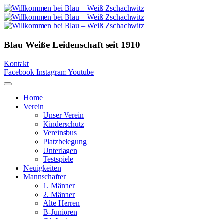
Blau Weiße Leidenschaft
seit 1910
Kontakt
Facebook
Instagram
Youtube
Home
Verein
Unser Verein
Kinderschutz
Vereinsbus
Platzbelegung
Unterlagen
Testspiele
Neuigkeiten
Mannschaften
1. Männer
2. Männer
Alte Herren
B-Junioren