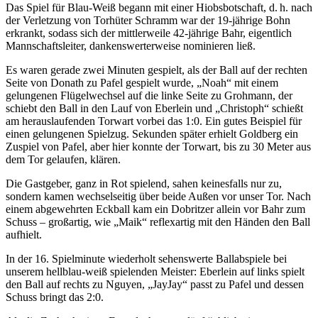
Das Spiel für Blau-Weiß begann mit einer Hiobsbotschaft, d. h. nach
der Verletzung von Torhüter Schramm war der 19-jährige Bohn
erkrankt, sodass sich der mittlerweile 42-jährige Bahr, eigentlich
Mannschaftsleiter, dankenswerterweise nominieren ließ.
Es waren gerade zwei Minuten gespielt, als der Ball auf der rechten
Seite von Donath zu Pafel gespielt wurde, „Noah“ mit einem
gelungenen Flügelwechsel auf die linke Seite zu Grohmann, der
schiebt den Ball in den Lauf von Eberlein und „Christoph“ schießt
am herauslaufenden Torwart vorbei das 1:0. Ein gutes Beispiel für
einen gelungenen Spielzug. Sekunden später erhielt Goldberg ein
Zuspiel von Pafel, aber hier konnte der Torwart, bis zu 30 Meter aus
dem Tor gelaufen, klären.
Die Gastgeber, ganz in Rot spielend, sahen keinesfalls nur zu,
sondern kamen wechselseitig über beide Außen vor unser Tor. Nach
einem abgewehrten Eckball kam ein Dobritzer allein vor Bahr zum
Schuss – großartig, wie „Maik“ reflexartig mit den Händen den Ball
aufhielt.
In der 16. Spielminute wiederholt sehenswerte Ballabspiele bei
unserem hellblau-weiß spielenden Meister: Eberlein auf links spielt
den Ball auf rechts zu Nguyen, „JayJay“ passt zu Pafel und dessen
Schuss bringt das 2:0.