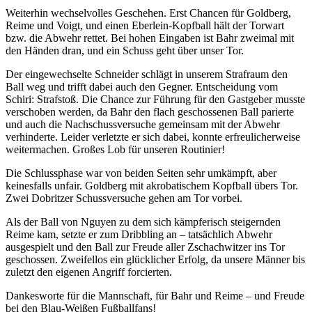
Weiterhin wechselvolles Geschehen. Erst Chancen für Goldberg,
Reime und Voigt, und einen Eberlein-Kopfball hält der Torwart
bzw. die Abwehr rettet. Bei hohen Eingaben ist Bahr zweimal mit
den Händen dran, und ein Schuss geht über unser Tor.
Der eingewechselte Schneider schlägt in unserem Strafraum den
Ball weg und trifft dabei auch den Gegner. Entscheidung vom
Schiri: Strafstoß. Die Chance zur Führung für den Gastgeber musste
verschoben werden, da Bahr den flach geschossenen Ball parierte
und auch die Nachschussversuche gemeinsam mit der Abwehr
verhinderte. Leider verletzte er sich dabei, konnte erfreulicherweise
weitermachen. Großes Lob für unseren Routinier!
Die Schlussphase war von beiden Seiten sehr umkämpft, aber
keinesfalls unfair. Goldberg mit akrobatischem Kopfball übers Tor.
Zwei Dobritzer Schussversuche gehen am Tor vorbei.
Als der Ball von Nguyen zu dem sich kämpferisch steigernden
Reime kam, setzte er zum Dribbling an – tatsächlich Abwehr
ausgespielt und den Ball zur Freude aller Zschachwitzer ins Tor
geschossen. Zweifellos ein glücklicher Erfolg, da unsere Männer bis
zuletzt den eigenen Angriff forcierten.
Dankesworte für die Mannschaft, für Bahr und Reime – und Freude
bei den Blau-Weißen Fußballfans!