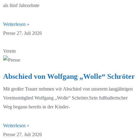
als fünf Jahrzehnte
2. Männer 24/25
1. Männer 25/26
Weiterlesen »
Alte Herren 24/25
2. Männer 25/26
Presse
27. Juli 2026
A-Junioren 24/25
Alte Herren 25/26
Verein
B-Junioren 24/25
A-Junioren 25/26
C-Junioren 24/25
A2-Junioren 25/26
Abschied von Wolfgang „Wolle“ Schröter
C2-Junioren 24/25
B-Junioren 25/26
Mit großer Trauer nehmen wir Abschied von unserem langjährigen
Vereinsmitglied Wolfgang „Wolle“ Schröter.Sein fußballerischer
C3-Junioren 24/25
C1-Junioren 25/26
Weg begann bereits in der Kinder-
D1-Junioren 24/25
C2-Junioren 25/26
Weiterlesen »
D2-Junioren 24/25
D1-Junioren 25/26
Presse
27. Juli 2026