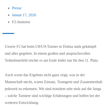
Verein
Presse
Neuigkeiten
Unser Verein
Januar 17, 2026
F2-Junioren
Mannschaften
Vereinsbus
Turniere
Kinderschutz
1. Männer
Unsere F2 hat beim U8/U9-Turnier in Dohna stark gekämpft
Geschichte
Platzbelegung
2. Männer
Pfingstcup 2025
und alles gegeben. In einem großen und anspruchsvollen
Vereinsheim
Unterlagen
Alte Herren
Pfingstcup 2026
Teilnehmerfeld reichte es am Ende leider nur für den 11. Platz.
Sponsoren
Testspiele
B-Junioren
Auch wenn das Ergebnis nicht ganz zeigt, was in der
Mannschaft steckt, waren Einsatz, Teamgeist und Zusammenhalt
C1-Junioren
jederzeit zu erkennen. Wir sind trotzdem sehr stolz auf die Jungs
C2-Junioren
– solche Turniere sind wichtige Erfahrungen und helfen bei der
weiteren Entwicklung.
D1-Junioren