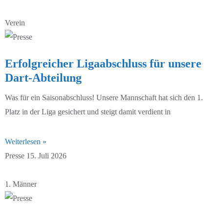
D3-Junioren 24/25
D2-Junioren 25/26
Verein
E1-Junioren 24/25
D3-Junioren 25/26
Erfolgreicher Ligaabschluss für unsere
E2-Junioren 24/25
D4-Junioren 25/26
Dart-Abteilung
E3-Junioren 24/25
E1-Junioren 25/26
Was für ein Saisonabschluss! Unsere Mannschaft hat sich den 1.
F1-Junioren 24/25
E2-Junioren 25/26
Platz in der Liga gesichert und steigt damit verdient in
F2-Junioren 24/25
E3-Junioren 25/26
Weiterlesen »
Presse
15. Juli 2026
G-Junioren 24/25
E4-Junioren 25/26
F1-Junioren 25/26
1. Männer
F2-Junioren 25/26