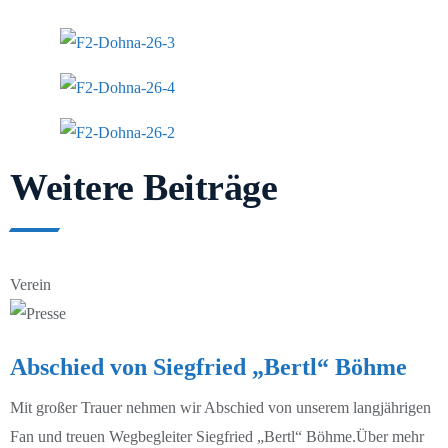
D2-Junioren
D3-Junioren
E1-Junioren
Weitere Beiträge
E2-Junioren
F1-Junioren
Verein
F2-Junioren
G-Junioren
Abschied von Siegfried „Bertl“ Böhme
Saison 24/25
Mit großer Trauer nehmen wir Abschied von unserem langjährigen
Saison 25/26
1. Männer 24/25
Fan und treuen Wegbegleiter Siegfried „Bertl“ Böhme.Über mehr