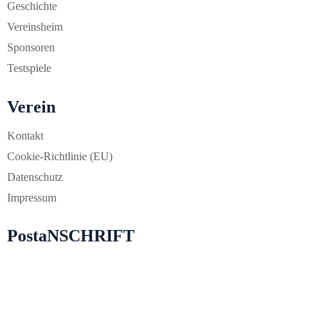
Geschichte
Vereinsheim
Sponsoren
Testspiele
Verein
Kontakt
Cookie-Richtlinie (EU)
Datenschutz
Impressum
PostaNSCHRIFT
Pirnaer Landstraße 267 in 01259 Dresden
info@blau-weiss-zschachwitz.de
01779698128