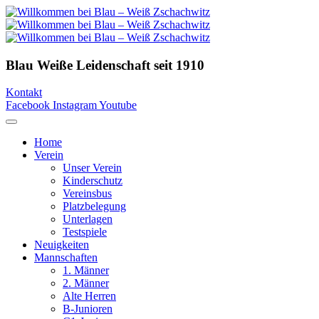
Blau Weiße Leidenschaft
seit 1910
Kontakt
Facebook
Instagram
Youtube
Home
Verein
Unser Verein
Kinderschutz
Vereinsbus
Platzbelegung
Unterlagen
Testspiele
Neuigkeiten
Mannschaften
1. Männer
2. Männer
Alte Herren
B-Junioren