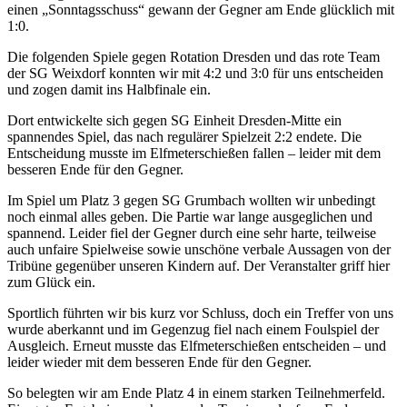
einen „Sonntagsschuss“ gewann der Gegner am Ende glücklich mit
1:0.
Die folgenden Spiele gegen Rotation Dresden und das rote Team
der SG Weixdorf konnten wir mit 4:2 und 3:0 für uns entscheiden
und zogen damit ins Halbfinale ein.
Dort entwickelte sich gegen SG Einheit Dresden-Mitte ein
spannendes Spiel, das nach regulärer Spielzeit 2:2 endete. Die
Entscheidung musste im Elfmeterschießen fallen – leider mit dem
besseren Ende für den Gegner.
Im Spiel um Platz 3 gegen SG Grumbach wollten wir unbedingt
noch einmal alles geben. Die Partie war lange ausgeglichen und
spannend. Leider fiel der Gegner durch eine sehr harte, teilweise
auch unfaire Spielweise sowie unschöne verbale Aussagen von der
Tribüne gegenüber unseren Kindern auf. Der Veranstalter griff hier
zum Glück ein.
Sportlich führten wir bis kurz vor Schluss, doch ein Treffer von uns
wurde aberkannt und im Gegenzug fiel nach einem Foulspiel der
Ausgleich. Erneut musste das Elfmeterschießen entscheiden – und
leider wieder mit dem besseren Ende für den Gegner.
So belegten wir am Ende Platz 4 in einem starken Teilnehmerfeld.