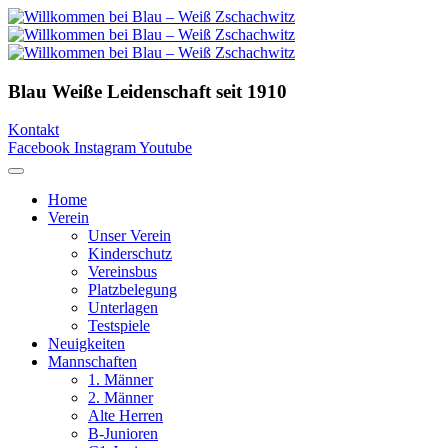
Blau Weiße Leidenschaft
seit 1910
Kontakt
Facebook
Instagram
Youtube
Home
Verein
Unser Verein
Kinderschutz
Vereinsbus
Platzbelegung
Unterlagen
Testspiele
Neuigkeiten
Mannschaften
1. Männer
2. Männer
Alte Herren
B-Junioren