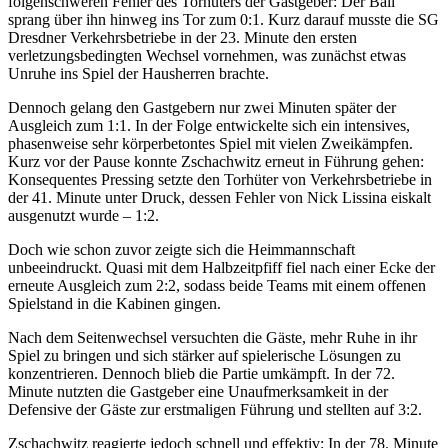
folgenschweren Fehler des Torhüters der Gastgeber: Der Ball
sprang über ihn hinweg ins Tor zum 0:1. Kurz darauf musste die SG
Dresdner Verkehrsbetriebe in der 23. Minute den ersten
verletzungsbedingten Wechsel vornehmen, was zunächst etwas
Unruhe ins Spiel der Hausherren brachte.
Dennoch gelang den Gastgebern nur zwei Minuten später der
Ausgleich zum 1:1. In der Folge entwickelte sich ein intensives,
phasenweise sehr körperbetontes Spiel mit vielen Zweikämpfen.
Kurz vor der Pause konnte Zschachwitz erneut in Führung gehen:
Konsequentes Pressing setzte den Torhüter von Verkehrsbetriebe in
der 41. Minute unter Druck, dessen Fehler von Nick Lissina eiskalt
ausgenutzt wurde – 1:2.
Doch wie schon zuvor zeigte sich die Heimmannschaft
unbeeindruckt. Quasi mit dem Halbzeitpfiff fiel nach einer Ecke der
erneute Ausgleich zum 2:2, sodass beide Teams mit einem offenen
Spielstand in die Kabinen gingen.
Nach dem Seitenwechsel versuchten die Gäste, mehr Ruhe in ihr
Spiel zu bringen und sich stärker auf spielerische Lösungen zu
konzentrieren. Dennoch blieb die Partie umkämpft. In der 72.
Minute nutzten die Gastgeber eine Unaufmerksamkeit in der
Defensive der Gäste zur erstmaligen Führung und stellten auf 3:2.
Zschachwitz reagierte jedoch schnell und effektiv: In der 78. Minute