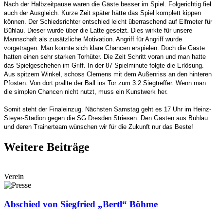
Nach der Halbzeitpause waren die Gäste besser im Spiel. Folgerichtig fiel
auch der Ausgleich. Kurze Zeit später hätte das Spiel komplett kippen
können. Der Schiedsrichter entschied leicht überraschend auf Elfmeter für
Bühlau. Dieser wurde über die Latte gesetzt. Dies wirkte für unsere
Mannschaft als zusätzliche Motivation. Angriff für Angriff wurde
vorgetragen. Man konnte sich klare Chancen erspielen. Doch die Gäste
hatten einen sehr starken Torhüter. Die Zeit Schritt voran und man hatte
das Spielgeschehen im Griff. In der 87 Spielminute folgte die Erlösung.
Aus spitzem Winkel, schoss Clemens mit dem Außenriss an den hinteren
Pfosten. Von dort prallte der Ball ins Tor zum 3:2 Siegtreffer. Wenn man
die simplen Chancen nicht nutzt, muss ein Kunstwerk her.
Somit steht der Finaleinzug. Nächsten Samstag geht es 17 Uhr im Heinz-
Steyer-Stadion gegen die SG Dresden Striesen. Den Gästen aus Bühlau
und deren Trainerteam wünschen wir für die Zukunft nur das Beste!
Weitere Beiträge
Verein
Abschied von Siegfried „Bertl“ Böhme