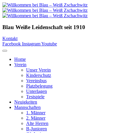
Blau Weiße Leidenschaft
seit 1910
Kontakt
Facebook
Instagram
Youtube
Home
Verein
Unser Verein
Kinderschutz
Vereinsbus
Platzbelegung
Unterlagen
Testspiele
Neuigkeiten
Mannschaften
1. Männer
2. Männer
Alte Herren
B-Junioren