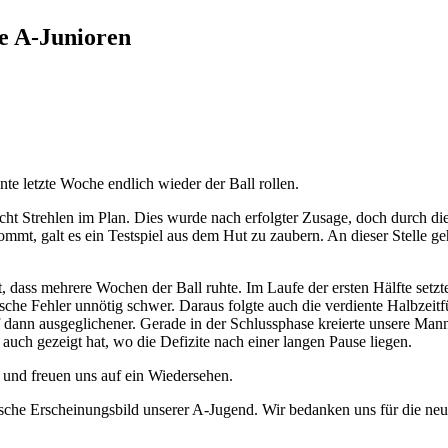
e A-Junioren
e letzte Woche endlich wieder der Ball rollen.
ht Strehlen im Plan. Dies wurde nach erfolgter Zusage, doch durch di
mmt, galt es ein Testspiel aus dem Hut zu zaubern. An dieser Stelle 
dass mehrere Wochen der Ball ruhte. Im Laufe der ersten Hälfte setzt
che Fehler unnötig schwer. Daraus folgte auch die verdiente Halbzeit
f dann ausgeglichener. Gerade in der Schlussphase kreierte unsere Man
 auch gezeigt hat, wo die Defizite nach einer langen Pause liegen.
 und freuen uns auf ein Wiedersehen.
sche Erscheinungsbild unserer A-Jugend. Wir bedanken uns für die neu