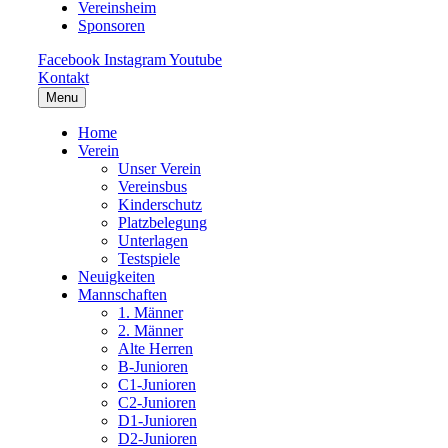
Vereinsheim
Sponsoren
Facebook
Instagram
Youtube
Kontakt
Menu
Home
Verein
Unser Verein
Vereinsbus
Kinderschutz
Platzbelegung
Unterlagen
Testspiele
Neuigkeiten
Mannschaften
1. Männer
2. Männer
Alte Herren
B-Junioren
C1-Junioren
C2-Junioren
D1-Junioren
D2-Junioren