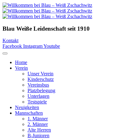
Blau Weiße Leidenschaft
seit 1910
Kontakt
Facebook
Instagram
Youtube
Home
Verein
Unser Verein
Kinderschutz
Vereinsbus
Platzbelegung
Unterlagen
Testspiele
Neuigkeiten
Mannschaften
1. Männer
2. Männer
Alte Herren
B-Junioren